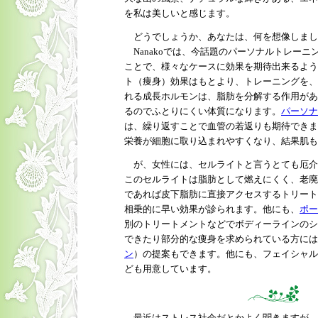
を私は美しいと感じます。
どうでしょうか、あなたは、何を想像しまし
Nanakoでは、今話題のパーソナルトレーニン
ことで、様々なケースに効果を期待出来るよう
ト（痩身）効果はもとより、トレーニングを、
れる成長ホルモンは、脂肪を分解する作用があ
るのでふとりにくい体質になります。
パーソナ
は、繰り返すことで血管の若返りも期待できま
栄養が細胞に取り込まれやすくなり、結果肌も
が、女性には、セルライトと言うとても厄介
このセルライトは脂肪として燃えにくく、老廃
であれば皮下脂肪に直接アクセスするトリート
相乗的に早い効果が診られます。他にも、
ポー
別のトリートメントなどでボディーラインのシ
できたり部分的な痩身を求められている方には
ン
）の提案もできます。他にも、フェイシャル
ども用意しています。