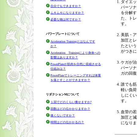
ダイエッ
自分でもできますか？
パーソナ
を分解す
ムキムキになりますか？
た、トレ
必要な物は何ですか？
す。
パワープレートについて
美肌・ア
加圧とレ
Acceleration Trainingとはなんです
たという
か？
がつきに
Acceleration Trainingにより身体への
影響はありますか？
ケガが治
PowerPlateが筋肉を自然に収縮させる
パーソナ
仕組みは？
ガの回復
PowerPlateでトレーニングすれば体重
を落とすことができますか？
誰でも筋
軽い負荷
リダクションMについて
しにくい
す。
１回でどのくらい痩せますか?
回数はどの位かかりますか？
血管の若
痛くないですか？
加圧と減
になりま
時間はどの位かかるの？