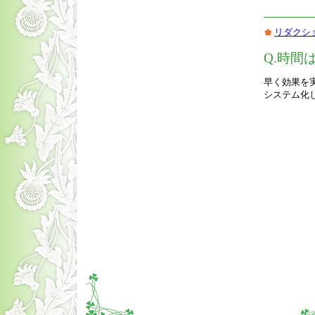
リダクシ
Q.時間
早く効果を
システム化