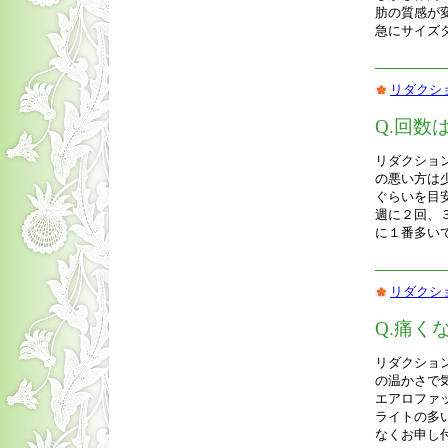
肪の質感が
急にサイズ
リダクシ
Q.回数
リダクショ
の悪い方は
ぐらいを目
週に２回、
に１番多い
リダクシ
Q.痛く
リダクショ
の温かさで
エアロファ
ライトの多
なくお申し