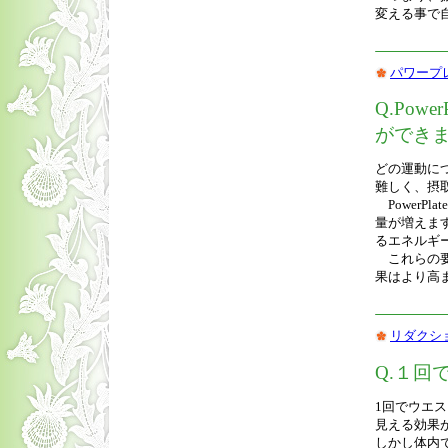
変える事で
パワープ
Q.Po
ができ
どの運動に
難しく、摂
PowerP
量が増えま
るエネルギ
これらの要
果はより高
リダクシ
Q.１回
1回でウエ
見える効果
しかし体内