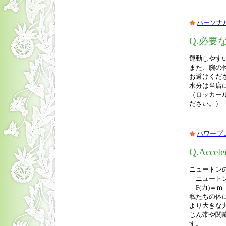
パーソナ
Q.必要
運動しやす
また、腕の
お避けくだ
水分は当店
（ロッカー
ださい。）
パワープ
Q.Acce
ニュートン
ニュートン
F(力)＝ｍ
私たちの体
より大きな
じん帯や関
す。