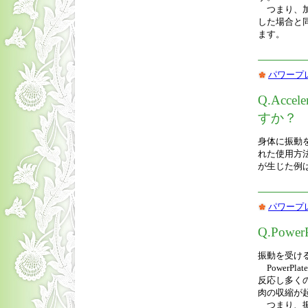
つまり、加
した場合と
ます。
パワープ
Q.Acc
すか？
身体に振動
れた使用方
が生じた例
パワープ
Q.Po
振動を受け
PowerP
反応し多く
肉の収縮が
つまり、振動