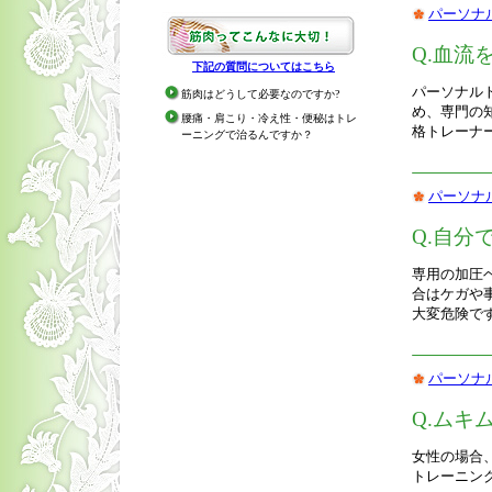
パーソナ
Q.血流
下記の質問についてはこちら
パーソナル
筋肉はどうして必要なのですか?
め、専門の知
腰痛・肩こり・冷え性・便秘はトレ
格トレーナ
ーニングで治るんですか？
パーソナ
Q.自分
専用の加圧
合はケガや
大変危険で
パーソナ
Q.ムキ
女性の場合
トレーニン